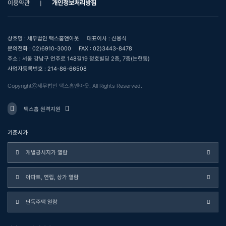
이용약관
개인정보처리방침
상호명 : 세무법인 택스홈앤아웃
대표이사 : 신웅식
문의전화 : 02)6910-3000
FAX : 02)3443-8478
주소 : 서울 강남구 언주로 148길19 청호빌딩 2층, 7층(논현동)
사업자등록번호 : 214-86-66508
Copyrightⓒ세무법인 택스홈앤아웃. All Rights Reserved.
택스홈 원격지원
기준시가
개별공시지가 열람
아파트, 연립, 상가 열람
단독주택 열람