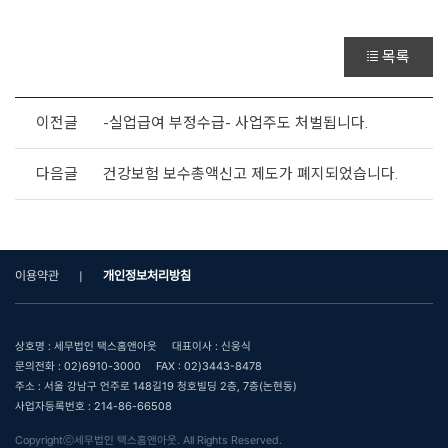
목록
이전글
-실업급여 부정수급- 사업주도 처벌됩니다.
다음글
건강보험 보수총액신고 제도가 폐지되었습니다.
이용약관
개인정보처리방침
상호명 : 세무법인 택스홈앤아웃
대표이사 : 신웅식
문의전화 : 02)6910-3000
FAX : 02)3443-8478
주소 : 서울 강남구 언주로 148길19 청호빌딩 2층, 7층(논현동)
사업자등록번호 : 214-86-66508
Copyrightⓒ세무법인 택스홈앤아웃. All Rights Reserved.