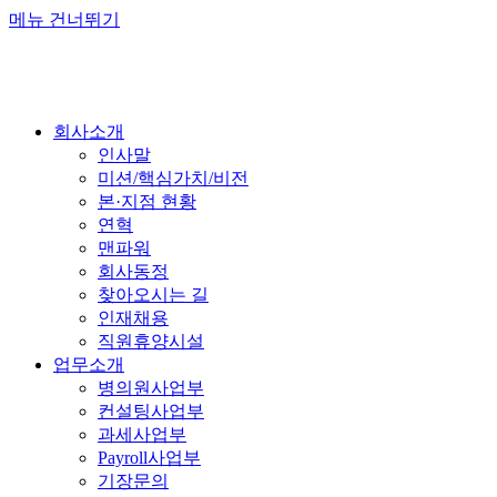
메뉴 건너뛰기
회사소개
인사말
미션/핵심가치/비전
본·지점 현황
연혁
맨파워
회사동정
찾아오시는 길
인재채용
직원휴양시설
업무소개
병의원사업부
컨설팅사업부
과세사업부
Payroll사업부
기장문의