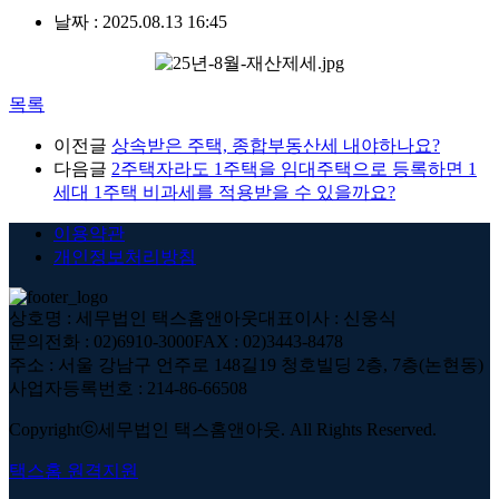
날짜 :
2025.08.13 16:45
목록
이전글
상속받은 주택, 종합부동산세 내야하나요?
다음글
2주택자라도 1주택을 임대주택으로 등록하면 1
세대 1주택 비과세를 적용받을 수 있을까요?
이용약관
개인정보처리방침
상호명 : 세무법인 택스홈앤아웃
대표이사 : 신웅식
문의전화 : 02)6910-3000
FAX : 02)3443-8478
주소 : 서울 강남구 언주로 148길19 청호빌딩 2층, 7층(논현동)
사업자등록번호 : 214-86-66508
Copyrightⓒ세무법인 택스홈앤아웃. All Rights Reserved.
택스홈 원격지원