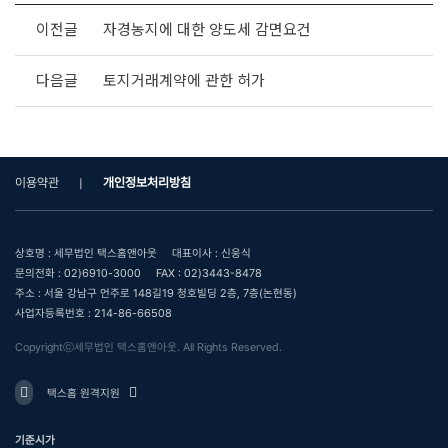
이전글
자경농지에 대한 양도세 감면요건
다음글
토지거래계약에 관한 허가
이용약관
개인정보처리방침
상호명 : 세무법인 택스홈앤아웃
대표이사 : 신웅식
문의전화 : 02)6910-3000
FAX : 02)3443-8478
주소 : 서울 강남구 언주로 148길19 청호빌딩 2층, 7층(논현동)
사업자등록번호 : 214-86-66508
Copyrightⓒ세무법인 택스홈앤아웃. All Rights Reserved.
택스홈 원격지원
기준시가