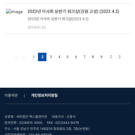
2023년 이사회 상반기 워크샵(강원 고성) (2023.4.2)
2023년 이사회 상반기 워크샵(2023.4.2)
2024-01-02
1
2
3
4
5
6
7
8
9
이용약관
개인정보처리방침
상호명 : 세무법인 택스홈앤아웃
대표이사 : 신웅식
문의전화 : 02)6910-3000
FAX : 02)3443-8478
주소 : 서울 강남구 언주로 148길19 청호빌딩 2층, 7층(논현동)
사업자등록번호 : 214-86-66508