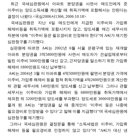
최근 국세심판원에서 아파트 분양권을 사면서 매도인에게 준
이주비는 양도소득세를 계산할 때 취득가액에 포함해서는 안된다는
결정이 나왔다.<국심2006서1366, 2006.10.18>
국세심판원은 지난 6일 매도인에게 지급한 이주비와 가압류
해제비등을 취득가액에 포함시키지 않고, 양도세를 매긴 세무서의
처분에 대해 “이주비 등은 필요경비로 인정해야 한다”며 A씨가 제기한
심판청구를 기각했다.
심판원에 따르면 A씨는 2002년 6월 서울 은평구에 있는 재개발
아파트 분양권을 3억5800만원에 사면서 매도자가 건설업체로부터
빌린 이주비 5000만원를 대신 갚고, 근저당권을 말소하기 위한 가압류
해제비 1800만원도 대신 납부했다.
A씨는 2004년 3월 이 아파트를 4억5000만원에 팔면서 분양권 가격에
이주비, 가압류 해제비 등을 합쳐 취득가액을 4억2600만원으로 계산한
뒤 관할 세무서에 140만원의 양도세를 신고·납부했다. 그러나 관할
세무서는 이주비와 가압류 해제비 등 6800만원을 취득가액에서
제외한 뒤 3200만원의 양도세를 부과했다. 양도세로 3000여만원을 더
물게 된 A씨는 “분양권을 살 때 중개인이 ‘이주비 등은 나중에
필요경비로 인정받을 수 있다’고 말해 이를 지급했다”며 국세심판원에
심판청구를 제기했다.
그러나 국세심판원은 결정문을 통해 “소득세법은 이주비, 가압류
해제비 등을 필요경비로 인정하지 않고 있다”며 “A씨가 대신 낸