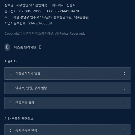
상호명 : 세무법인 택스홈앤아웃
대표이사 : 신웅식
문의전화 : 02)6910-3000
FAX : 02)3443-8478
주소 : 서울 강남구 언주로 148길19 청호빌딩 2층, 7층(논현동)
사업자등록번호 : 214-86-66508
Copyrightⓒ세무법인 택스홈앤아웃. All Rights Reserved.
택스홈 원격지원
기준시가
개별공시지가 열람
아파트, 연립, 상가 열람
단독주택 열람
기타 부동산 관련정보
등기부등본 발급