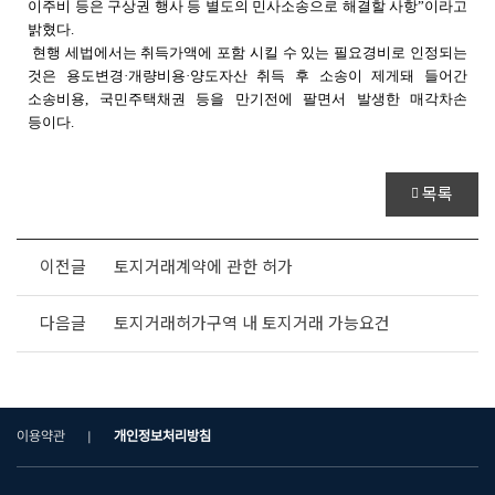
이주비 등은 구상권 행사 등 별도의 민사소송으로 해결할 사항”이라고
밝혔다.
현행 세법에서는 취득가액에 포함 시킬 수 있는 필요경비로 인정되는
것은 용도변경·개량비용·양도자산 취득 후 소송이 제게돼 들어간
소송비용, 국민주택채권 등을 만기전에 팔면서 발생한 매각차손
등이다.
목록
이전글
토지거래계약에 관한 허가
다음글
토지거래허가구역 내 토지거래 가능요건
이용약관
개인정보처리방침